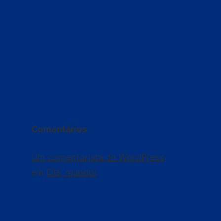
Comentários
Um comentarista do WordPress
em
Olá, mundo!