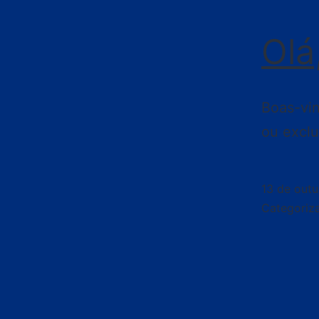
Olá
Boas-vin
ou exclu
13 de out
Categori