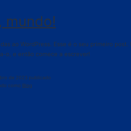
, mundo!
das ao WordPress. Esse é o seu primeiro post. 
a-o, e então comece a escrever!
ubro de 2023
publicado
zado como
Blog