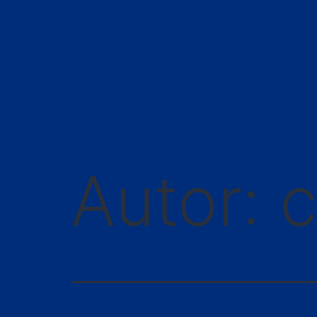
Autor:
c