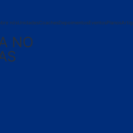
obre nós
Unidades
Coaches
Depoimentos
Eventos
Planos
Arti
NA NO
AS