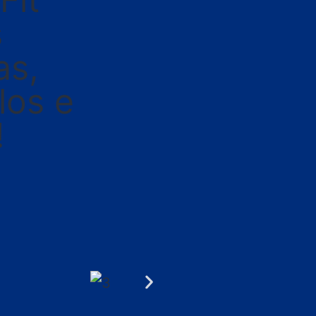
s
as,
los e
!