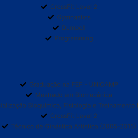
CrossFit Level 2
Gymnastics
Dumbell
Programming
Graduação na FEF - UNICAMP
Mestrado em Biomecânica
ialização Bioquímica, Fisiologia e Treinamento 
CrossFit Level 2
Técnico de Ginástica Artística (2005-2015)