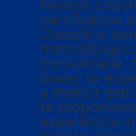
Nossos coach
certificados p
Crossfit e te
metodologia d
consolidada.
boxes te esp
a melhor estr
te proporcion
experiência in
Aqui no Cross