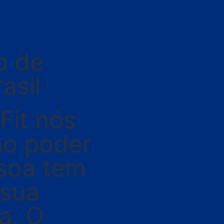
o de
asil
Fit nós
no poder
soa tem
 sua
ia. O