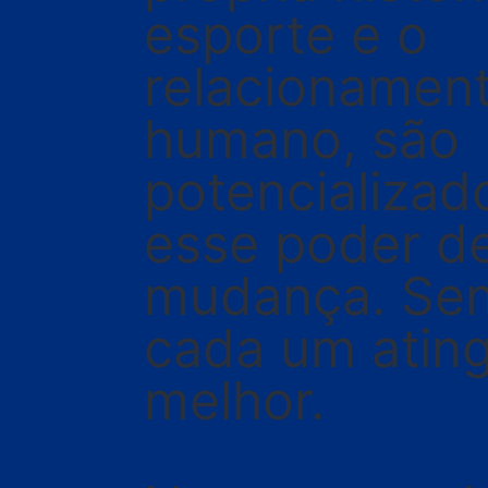
esporte e o
relacionamen
humano, são
potencializad
esse poder d
mudança. Sen
cada um atin
melhor.