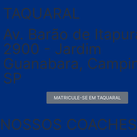
TAQUARAL
Av. Barão de Itapur
2900 - Jardim
Guanabara, Campin
SP
MATRICULE-SE EM TAQUARAL
NOSSOS COACHES