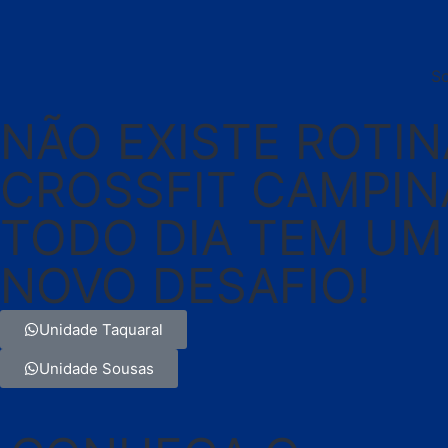
S
NÃO EXISTE ROTI
CROSSFIT CAMPIN
TODO DIA TEM UM
NOVO DESAFIO!
Unidade Taquaral
Unidade Sousas