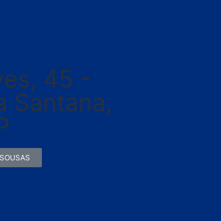
a
es, 45 -
la Santana,
P
 SOUSAS