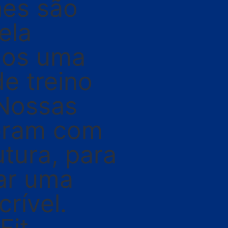
es são
ela
mos uma
e treino
 Nossas
eram com
utura, para
ar uma
crível.
Fit