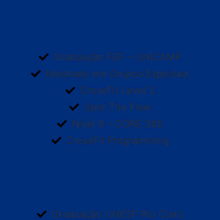
Graduação FEF – UNICAMP
Mestrado em Grupos Especiais
CrossFit Level 2
Spot The Flaw
Nível 6 – CORE 360
CrossFit Programming
Graduação UNESP Rio Claro