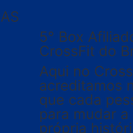
NAS
5° Box Afiliad
CrossFit do Br
Aqui no Cross
acreditamos 
que cada pes
para mudar a
própria histór