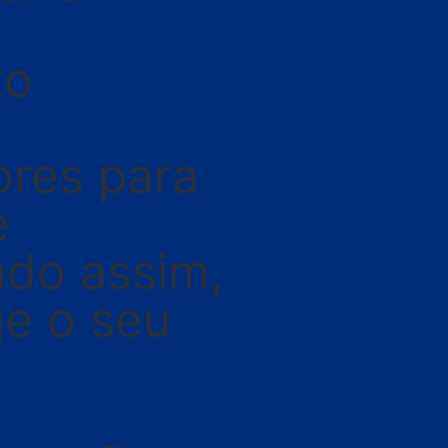
to
ores para
e
do assim,
ge o seu