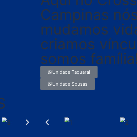
Campinas nó
mudamos vid
criamos víncu
somos família
Unidade Taquaral
Unidade Sousas
S