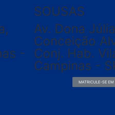
SOUSAS
a,
Av. Dona Júli
Conceição Alv
as -
Conj. Hab. Vi
Campinas - S
MATRICULE-SE EM